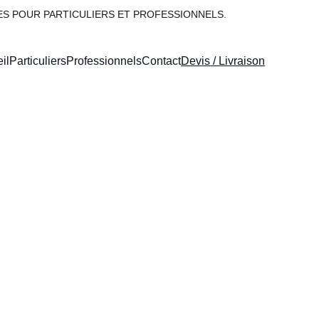
ES POUR PARTICULIERS ET PROFESSIONNELS.
il
Particuliers
Professionnels
Contact
Devis / Livraison
de
 