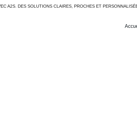
VEC A2S. DES SOLUTIONS CLAIRES, PROCHES ET PERSONNALISÉ
Accue
ivraison Rapi
Recevez vos attestations auto où que vous soyez dans le grand
Casablanca.