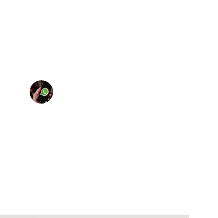
★★★★★
sApp est très pratique, je recommande 
vivement ce service.
Mohamed